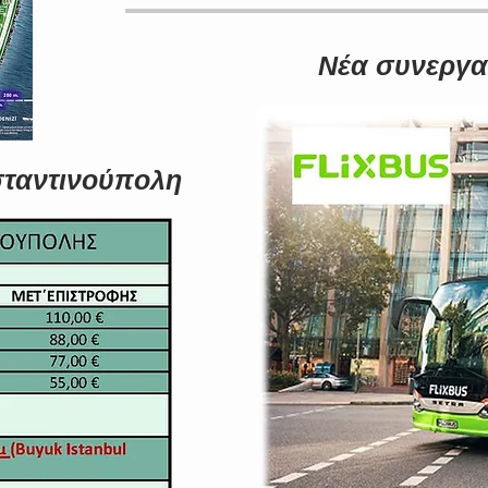
Νέα συνεργασ
σταντινούπολη