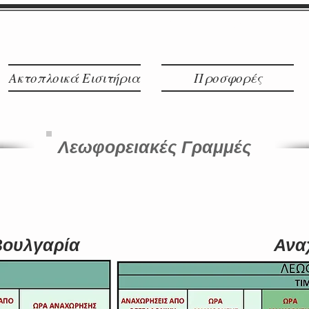
o@ticketplanet.gr
2310251250-9 / 2310
Ακτοπλοικά Εισιτήρια
Προσφορές
Λεωφορειακές Γραμμές
Βουλγαρία
Ανα